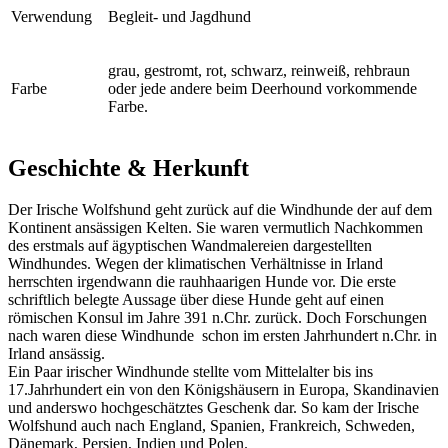
Verwendung
Begleit- und Jagdhund
grau, gestromt, rot, schwarz, reinweiß, rehbraun
Farbe
oder jede andere beim Deerhound vorkommende
Farbe.
Geschichte & Herkunft
Der Irische Wolfshund geht zurück auf die Windhunde der auf dem
Kontinent ansässigen Kelten. Sie waren vermutlich Nachkommen
des erstmals auf ägyptischen Wandmalereien dargestellten
Windhundes. Wegen der klimatischen Verhältnisse in Irland
herrschten irgendwann die rauhhaarigen Hunde vor. Die erste
schriftlich belegte Aussage über diese Hunde geht auf einen
römischen Konsul im Jahre 391 n.Chr. zurück. Doch Forschungen
nach waren diese Windhunde schon im ersten Jahrhundert n.Chr. in
Irland ansässig.
Ein Paar irischer Windhunde stellte vom Mittelalter bis ins
17.Jahrhundert ein von den Königshäusern in Europa, Skandinavien
und anderswo hochgeschätztes Geschenk dar. So kam der Irische
Wolfshund auch nach England, Spanien, Frankreich, Schweden,
Dänemark, Persien, Indien und Polen.