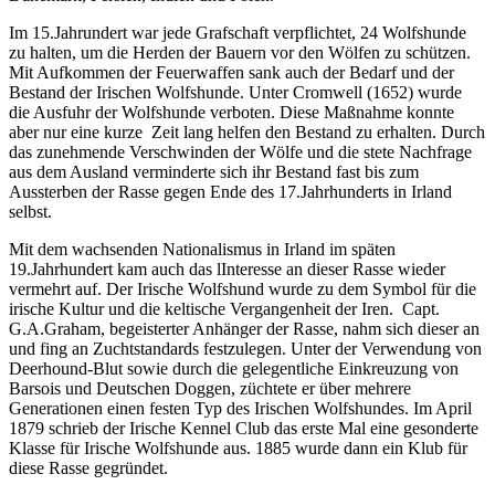
Im 15.Jahrundert war jede Grafschaft verpflichtet, 24 Wolfshunde
zu halten, um die Herden der Bauern vor den Wölfen zu schützen.
Mit Aufkommen der Feuerwaffen sank auch der Bedarf und der
Bestand der Irischen Wolfshunde. Unter Cromwell (1652) wurde
die Ausfuhr der Wolfshunde verboten. Diese Maßnahme konnte
aber nur eine kurze Zeit lang helfen den Bestand zu erhalten. Durch
das zunehmende Verschwinden der Wölfe und die stete Nachfrage
aus dem Ausland verminderte sich ihr Bestand fast bis zum
Aussterben der Rasse gegen Ende des 17.Jahrhunderts in Irland
selbst.
Mit dem wachsenden Nationalismus in Irland im späten
19.Jahrhundert kam auch das lInteresse an dieser Rasse wieder
vermehrt auf. Der Irische Wolfshund wurde zu dem Symbol für die
irische Kultur und die keltische Vergangenheit der Iren. Capt.
G.A.Graham, begeisterter Anhänger der Rasse, nahm sich dieser an
und fing an Zuchtstandards festzulegen. Unter der Verwendung von
Deerhound-Blut sowie durch die gelegentliche Einkreuzung von
Barsois und Deutschen Doggen, züchtete er über mehrere
Generationen einen festen Typ des Irischen Wolfshundes. Im April
1879 schrieb der Irische Kennel Club das erste Mal eine gesonderte
Klasse für Irische Wolfshunde aus. 1885 wurde dann ein Klub für
diese Rasse gegründet.