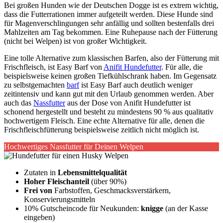
Bei großen Hunden wie der Deutschen Dogge ist es extrem wichtig,
dass die Futterrationen immer aufgeteilt werden. Diese Hunde sind
für Magenverschlingungen sehr anfällig und sollten bestenfalls drei
Mahlzeiten am Tag bekommen. Eine Ruhepause nach der Fütterung
(nicht bei Welpen) ist von großer Wichtigkeit.
Eine tolle Alternative zum klassischen Barfen, also der Fütterung mit
Frischfleisch, ist Easy Barf von
Anifit Hundefutter
. Für alle, die
beispielsweise keinen großen Tiefkühlschrank haben. Im Gegensatz
zu selbstgemachten
barf
ist Easy Barf auch deutlich weniger
zeitintensiv und kann gut mit den Urlaub genommen werden. Aber
auch das
Nassfutter
aus der Dose von Anifit Hundefutter ist
schonend hergestellt und besteht zu mindestens 90 % aus qualitativ
hochwertigem Fleisch. Eine echte Alternative für alle, denen die
Frischfleischfütterung beispielsweise zeitlich nicht möglich ist.
Hochwertiges Nassfutter für Deinen Welpen
Zutaten in
Lebensmittelqualität
Hoher Fleischanteil
(über 90%)
Frei von
Farbstoffen, Geschmacksverstärkern,
Konservierungsmitteln
10% Gutscheincode für Neukunden:
knigge
(an der Kasse
eingeben)