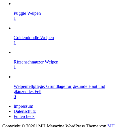
Puggle Welpen
1
Goldendoodle Welpen
1
Riesenschnauzer Welpen
1
Welpenfellpflege: Grundlage für gesunde Haut und
glänzendes Fell
0
Impressum
Datenschutz
Futtercheck
Copyright © 2026 | MH Magazine WordPress Theme von
MH